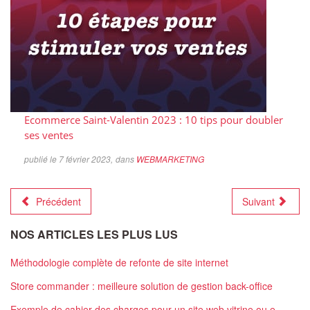
Ecommerce Saint-Valentin 2023 : 10 tips pour doubler
ses ventes
publié le 7 février 2023,
dans
WEBMARKETING
Précédent
Suivant
NOS ARTICLES LES PLUS LUS
Méthodologie complète de refonte de site internet
Store commander : meilleure solution de gestion back-office
Exemple de cahier des charges pour un site web vitrine ou e-